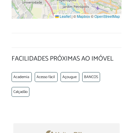
Leaflet
|
©
Mapbox
©
OpenStreetMap
FACILIDADES PRÓXIMAS AO IMÓVEL
Academia
Acesso fácil
Açougue
BANCOS
Calçadão