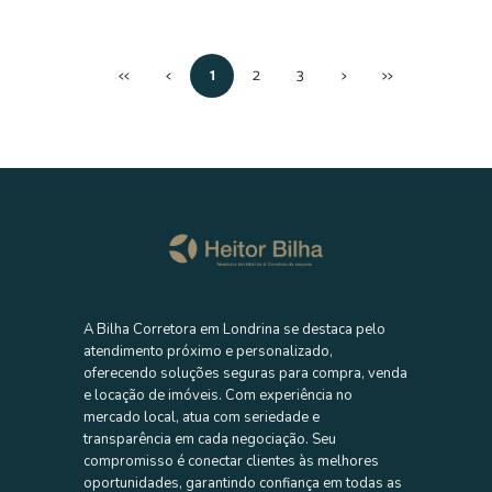
Coliseu - Londrina
🏡 Casa Assobradada | 132m² de Construção Se você procura um
imóvel moderno, espaçoso e bem localiza...
<<
<
1
2
3
>
>>
3 quarto(s)
1 suíte(s)
2 vaga(s) de garagem
3 banheiro(s)
132 m² privativos
150 m² totais
ENTRE EM CONTATO AGORA MESMO
A Bilha Corretora em Londrina se destaca pelo
atendimento próximo e personalizado,
oferecendo soluções seguras para compra, venda
e locação de imóveis. Com experiência no
mercado local, atua com seriedade e
transparência em cada negociação. Seu
Venda
compromisso é conectar clientes às melhores
oportunidades, garantindo confiança em todas as
CASA