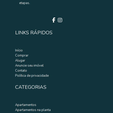
CASA COM PISCINA NO AEROPORTO
etapas.
R$ 800.000,00
Dom Pedro - Londrina
3 quarto(s)
1 suíte(s)
2 vaga(s) de garagem
3 banheiro(s)
136 m² privativos
202 m² totais
LINKS RÁPIDOS
ENTRE EM CONTATO AGORA MESMO
Início
Comprar
Alugar
Anuncie seu imóvel
Contato
Política de privacidade
CATEGORIAS
Apartamentos
Locação
Apartamentos na planta
CASA