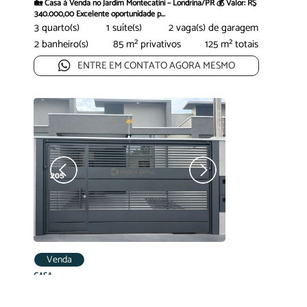
🏡 Casa à Venda no Jardim Montecatini – Londrina/PR 💰 Valor: R$
340.000,00 Excelente oportunidade p...
3 quarto(s)
1 suíte(s)
2 vaga(s) de garagem
2 banheiro(s)
85 m² privativos
125 m² totais
ENTRE EM CONTATO AGORA MESMO
Venda
CASA
CASA NOVA À VENDA NO JD. COLISEU
R$ 549.000,00