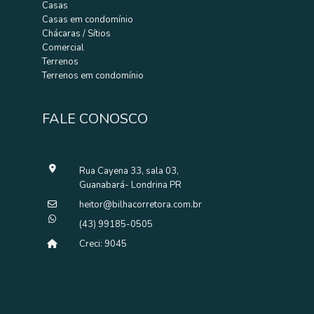
Casas
CASA PARA LOCAÇÃO NA AV. ANÁLIA
Casas em condomínio
FRANCO
Chácaras / Sítios
R$ 4.500,00
Comercial
Brasília - Londrina
Terrenos
Casa com Edícula – Residencial ou Comercial 📍 Localizada na Av.
Terrenos em condomínio
Anália Franco, nº 207 Excelente lo...
5 quarto(s)
1 suíte(s)
3 vaga(s) de garagem
4 banheiro(s)
210 m² privativos
329 m² totais
FALE CONOSCO
ENTRE EM CONTATO AGORA MESMO
Rua Cayena 33, sala 03,
Guanabará- Londrina PR
heitor@bilhacorretora.com.br
(43) 99185-0505
Creci: 9045