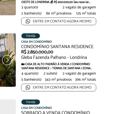
OESTE DE LONDRINA 💰 R$ 600.000,00 Seu novo lar
está...
3 quarto(s)
2 vaga(s) de garagem
2 banheiro(s)
86 m² privativos
125 m² totais
ENTRE EM CONTATO AGORA MESMO
Venda
Oportunidade
Oportu
CASA EM CONDOMÍNIO
CONDOMÍNIO SANTANA RESIDENCE
R$ 2.850.000,00
Gleba Fazenda Palhano - Londrina
🏡 CASA DE ALTO PADRÃO À VENDA | CONDOMÍNIO
SANTANA RESIDENCE – TERRAS DE SANTANA | ZONA
SUL ✨ Sofis...
4 quarto(s)
2 suíte(s)
2 vaga(s) de garagem
5 banheiro(s)
343 m² privativos
396 m² totais
ENTRE EM CONTATO AGORA MESMO
Venda
CASA EM CONDOMÍNIO
SOBRADO A VENDA CONDOMÍNIO