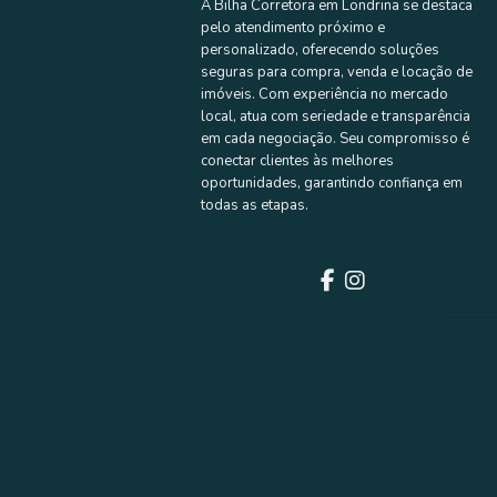
A Bilha Corretora em Londrina se destaca
pelo atendimento próximo e
ENTRE 
personalizado, oferecendo soluções
seguras para compra, venda e locação de
imóveis. Com experiência no mercado
Venda
local, atua com seriedade e transparência
CASA EM CONDOM
em cada negociação. Seu compromisso é
CASA A VEN
conectar clientes às melhores
CONDOMINI
oportunidades, garantindo confiança em
R$ 1.350.000
todas as etapas.
Conjunto Hab
Urbanas - lo
Se você busca conf
condomínio completo
3 quarto(s)
1
1 banheiro(s)
ENTRE 
Venda
CASA EM CONDOM
CASA EM C