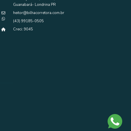
Guanabará- Londrina PR
ENTRE EM CONTATO AGORA MESMO
heitor@bilhacorretora.com.br
(43) 99185-0505
Venda
Creci: 9045
CASA EM CONDOMÍNIO
CASA A VENDA ESTANCIA BOM
TEMPO -LONDRINA
R$ 4.300.000,00
Recanto do Salto - Londrina
🌿 Bem-vindo à sua Casa de Campo dos Sonhos! 🏡✨ Em
um amplo terreno gramado, esta casa une o charme...
4 quarto(s)
4 suíte(s)
6 vaga(s) de garagem
5 banheiro(s)
400 m² privativos
2000 m² totais
ENTRE EM CONTATO AGORA MESMO
Venda
CASA EM CONDOMÍNIO
CASA A VENDA NO CONDOMÍNIO