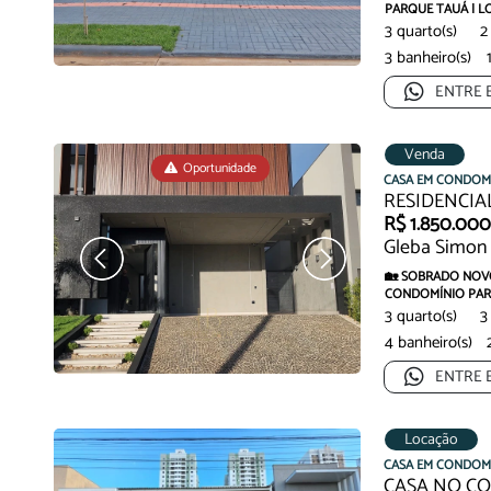
PARQUE TAUÁ | LON
Confo...
3 quarto(s)
2
3 banheiro(s)
ENTRE 
Venda
Oportunidade
CASA EM CONDOM
RESIDENCIA
R$ 1.850.00
Gleba Simon 
🏡 SOBRADO NOVO
CONDOMÍNIO PARQ
este belíssimo...
3 quarto(s)
3
4 banheiro(s)
ENTRE 
Locação
CASA EM CONDOM
CASA NO C