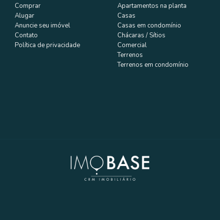
Comprar
Apartamentos na planta
EM CONTATO AGORA MESMO
Alugar
Casas
Anuncie seu imóvel
Casas em condomínio
Contato
Chácaras / Sítios
Política de privacidade
Comercial
ÍNIO
Terrenos
DA E LOCAÇÃO TAUA
Terrenos em condomínio
O ARAÇARI
,00
itacional Alexandre
ndrina
orto, segurança e praticidade em um
, essa é a oportunidade ide...
 suíte(s)
4 vaga(s) de garagem
143 m² privativos
250 m² totais
EM CONTATO AGORA MESMO
ÍNIO
ONDOMÍNIO À VENDA