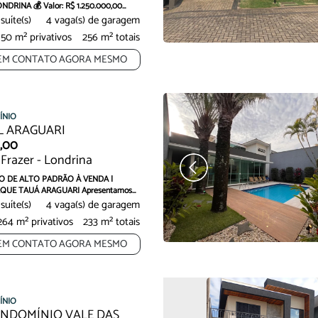
DRINA 💰 Valor: R$ 1.250.000,00
 suíte(s)
4 vaga(s) de garagem
150 m² privativos
256 m² totais
EM CONTATO AGORA MESMO
Oportunidade
Oportunidade
ÍNIO
L ARAGUARI
0,00
Frazer - Londrina
 DE ALTO PADRÃO À VENDA |
UE TAUÁ ARAGUARI Apresentamos
 suíte(s)
4 vaga(s) de garagem
264 m² privativos
233 m² totais
EM CONTATO AGORA MESMO
ÍNIO
ONDOMÍNIO VALE DAS