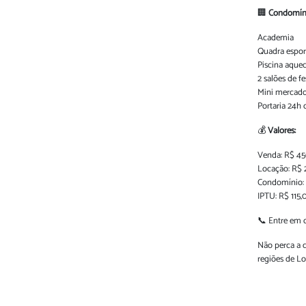
🏢
Condomíni
Academia
Quadra espor
Piscina aque
2 salões de f
Mini mercad
Portaria 24h 
💰
Valores:
Venda: R$ 4
Locação: R$ 
Condomínio:
IPTU: R$ 115,
📞 Entre em 
Não perca a 
regiões de Lo