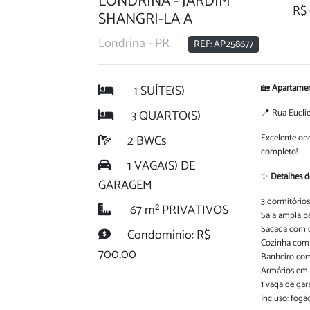
LONDRINA - JARDIM
R$ 
SHANGRI-LA A
Londrina - PR
REF: AP258677
1 SUÍTE(S)
🏡
Apartamen
3 QUARTO(S)
📍 Rua Eucli
2 BWCs
Excelente op
completo!
1 VAGA(S) DE
✨
Detalhes d
GARAGEM
3 dormitórios 
67 m² PRIVATIVOS
Sala ampla p
Sacada com c
Condomínio: R$
Cozinha com 
700,00
Banheiro com
Armários em 
1 vaga de ga
Incluso: fogã