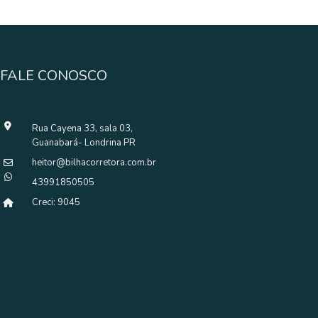
FALE CONOSCO
Rua Cayena 33, sala 03,
Guanabará- Londrina PR
heitor@bilhacorretora.com.br
43991850505
Creci: 9045