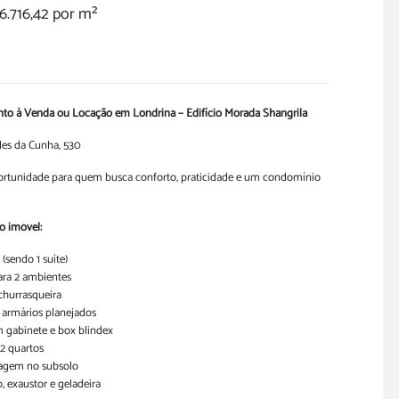
6.716,42 por m²
to à Venda ou Locação em Londrina – Edifício Morada Shangrila
des da Cunha, 530
ortunidade para quem busca conforto, praticidade e um condomínio
o imóvel:
(sendo 1 suíte)
ara 2 ambientes
hurrasqueira
armários planejados
 gabinete e box blindex
2 quartos
ragem no subsolo
o, exaustor e geladeira