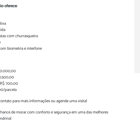
o oferece:
tiva
cida
estas com churrasqueira
o
com biometria e interfone
50.000,00
2.500,00
 R$ 700,00
00/parcela
contato para mais informações ou agende uma visita!
chance de morar com conforto e segurança em uma das melhores
ndrina!