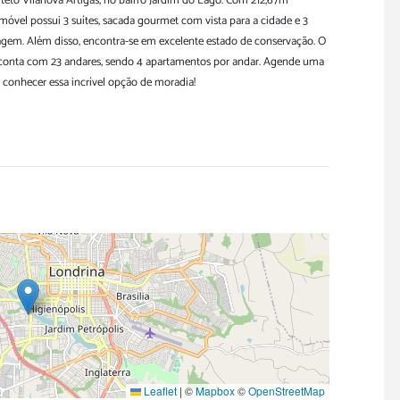
iteto Vilanova Artigas, no bairro Jardim do Lago. Com 212,67m²
 imóvel possui 3 suítes, sacada gourmet com vista para a cidade e 3
agem. Além disso, encontra-se em excelente estado de conservação. O
onta com 23 andares, sendo 4 apartamentos por andar. Agende uma
a conhecer essa incrível opção de moradia!
Leaflet
|
©
Mapbox
©
OpenStreetMap