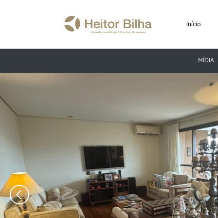
Início
MÍDIA
‹