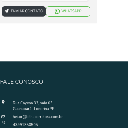
ENVIAR CONTATO
WHATSAPP
FALE CONOSCO
Rua Cayena 33, sala 03,
Guanabará- Londrina PR
heitor@bilhacorretora.com.br
43991850505