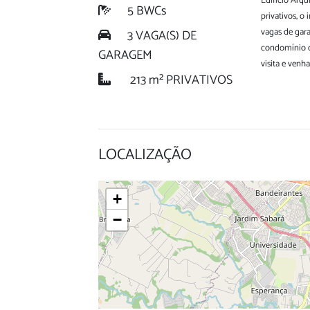
Edifício Arqu
5 BWCs
privativos, o
vagas de gar
3 VAGA(S) DE
condomínio c
GARAGEM
visita e venh
213 m² PRIVATIVOS
LOCALIZAÇÃO
+
−